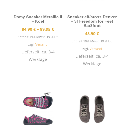
Domy Sneaker Metallic II
Sneaker elf/cross Denver
– Koel
– 3f Freedom for Feet
Bar3foot
Preisspanne:
84,90
€
–
89,95
€
48,90
€
84,90 €
Enthält 19% MwSt. 19 % DE
Enthält 19% MwSt. 19 % DE
bis
zzgl.
Versand
zzgl.
Versand
89,95 €
Lieferzeit: ca. 3-4
Lieferzeit: ca. 3-4
Werktage
Werktage