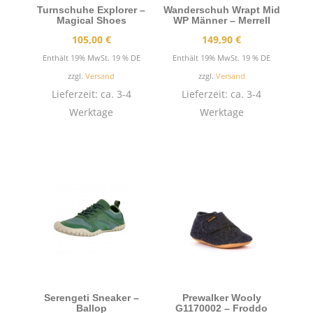
Turnschuhe Explorer –
Wanderschuh Wrapt Mid
Magical Shoes
WP Männer – Merrell
105,00
€
149,90
€
Enthält 19% MwSt. 19 % DE
Enthält 19% MwSt. 19 % DE
zzgl.
Versand
zzgl.
Versand
Lieferzeit: ca. 3-4
Lieferzeit: ca. 3-4
Werktage
Werktage
Serengeti Sneaker –
Prewalker Wooly
Ballop
G1170002 – Froddo