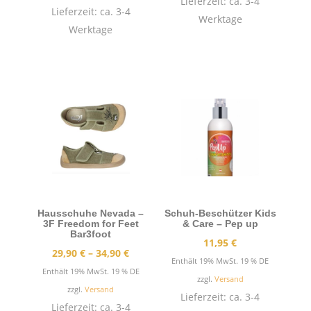
89,95 €
Lieferzeit: ca. 3-4
Lieferzeit: ca. 3-4
Werktage
Werktage
Hausschuhe Nevada –
Schuh-Beschützer Kids
3F Freedom for Feet
& Care – Pep up
Bar3foot
11,95
€
Preisspanne:
29,90
€
–
34,90
€
Enthält 19% MwSt. 19 % DE
29,90 €
Enthält 19% MwSt. 19 % DE
zzgl.
Versand
bis
zzgl.
Versand
Lieferzeit: ca. 3-4
34,90 €
Lieferzeit: ca. 3-4