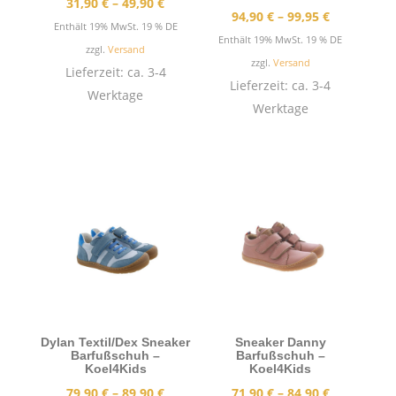
Preisspanne:
31,90
€
–
49,90
€
Preisspann
94,90
€
–
99,95
€
31,90 €
Enthält 19% MwSt. 19 % DE
94,90 €
Enthält 19% MwSt. 19 % DE
bis
zzgl.
Versand
bis
zzgl.
Versand
49,90 €
Lieferzeit: ca. 3-4
99,95 €
Lieferzeit: ca. 3-4
Werktage
Werktage
Dylan Textil/Dex Sneaker
Sneaker Danny
Barfußschuh –
Barfußschuh –
Koel4Kids
Koel4Kids
Preisspanne:
Preisspann
79,90
€
–
89,90
€
71,90
€
–
84,90
€