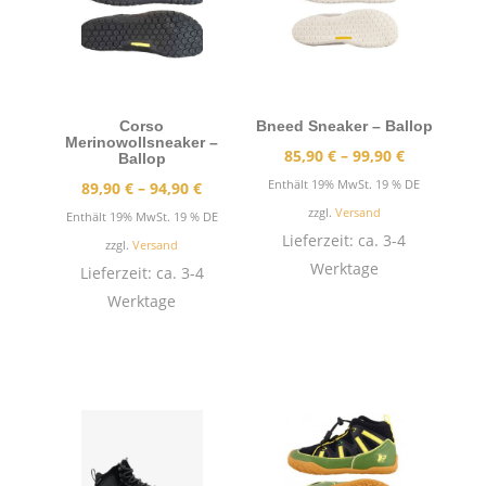
Corso
Bneed Sneaker – Ballop
Merinowollsneaker –
Preisspann
85,90
€
–
99,90
€
Ballop
85,90 €
Enthält 19% MwSt. 19 % DE
Preisspanne:
89,90
€
–
94,90
€
bis
zzgl.
Versand
89,90 €
Enthält 19% MwSt. 19 % DE
99,90 €
Lieferzeit: ca. 3-4
bis
zzgl.
Versand
Werktage
94,90 €
Lieferzeit: ca. 3-4
Werktage