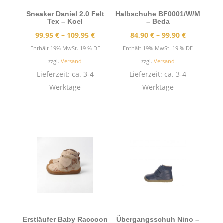
Sneaker Daniel 2.0 Felt
Halbschuhe BF0001/W/M
Tex – Koel
– Beda
Preisspanne:
Preisspann
99,95
€
–
109,95
€
84,90
€
–
99,90
€
99,95 €
84,90 €
Enthält 19% MwSt. 19 % DE
Enthält 19% MwSt. 19 % DE
bis
bis
zzgl.
Versand
zzgl.
Versand
109,95 €
99,90 €
Lieferzeit: ca. 3-4
Lieferzeit: ca. 3-4
Werktage
Werktage
Erstläufer Baby Raccoon
Übergangsschuh Nino –