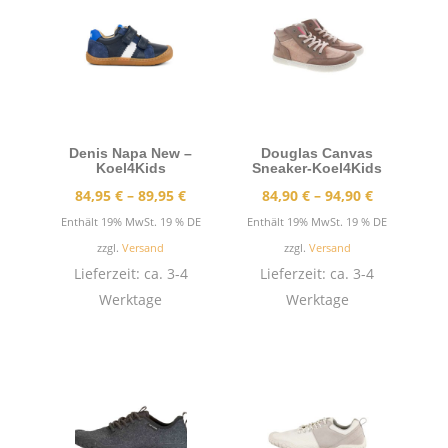
Denis Napa New –
Douglas Canvas
Koel4Kids
Sneaker-Koel4Kids
Preisspanne:
Preisspann
84,95
€
–
89,95
€
84,90
€
–
94,90
€
84,95 €
84,90 €
Enthält 19% MwSt. 19 % DE
Enthält 19% MwSt. 19 % DE
bis
bis
zzgl.
Versand
zzgl.
Versand
89,95 €
94,90 €
Lieferzeit: ca. 3-4
Lieferzeit: ca. 3-4
Werktage
Werktage