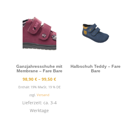
Ganzjahresschuhe mit
Halbschuh Teddy – Fare
Membrane – Fare Bare
Bare
Preisspanne:
98,90
€
–
99,50
€
98,90 €
Enthält 19% MwSt. 19 % DE
bis
zzgl.
Versand
99,50 €
Lieferzeit: ca. 3-4
Werktage