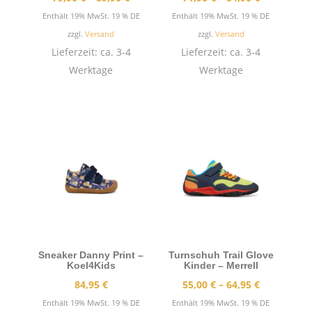
79,90 €
71,90 €
Enthält 19% MwSt. 19 % DE
Enthält 19% MwSt. 19 % DE
bis
bis
zzgl.
Versand
zzgl.
Versand
89,90 €
84,90 €
Lieferzeit: ca. 3-4
Lieferzeit: ca. 3-4
Werktage
Werktage
Sneaker Danny Print –
Turnschuh Trail Glove
Koel4Kids
Kinder – Merrell
Preisspann
84,95
€
55,00
€
–
64,95
€
55,00 €
Enthält 19% MwSt. 19 % DE
Enthält 19% MwSt. 19 % DE