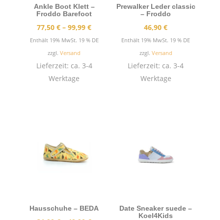
Ankle Boot Klett –
Prewalker Leder classic
Froddo Barefoot
– Froddo
Preisspanne:
77,50
€
–
99,99
€
46,90
€
77,50 €
Enthält 19% MwSt. 19 % DE
Enthält 19% MwSt. 19 % DE
bis
zzgl.
Versand
zzgl.
Versand
99,99 €
Lieferzeit: ca. 3-4
Lieferzeit: ca. 3-4
Werktage
Werktage
Hausschuhe – BEDA
Date Sneaker suede –
Koel4Kids